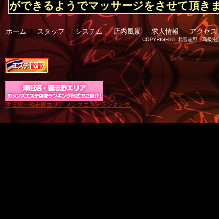
ができるようでマッサージをさせて頂き
最善を尽くす所存でございます！
ホーム
スタッフ
システム
店内風景
求人情報
アクセス
COPYRIGHT©
北習志野 高級泡
津田沼・習志野エリア メンズエステランキング